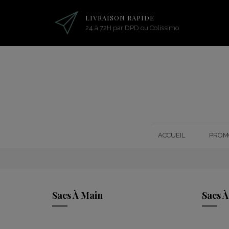
LIVRAISON RAPIDE
24 à 72H par DPD ou Colissimo
ACCUEIL
PROM
Sacs À Main
Sacs 