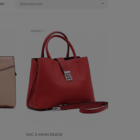

par:
Sélectionner
PROMO !
SAC À MAIN RIGIDE