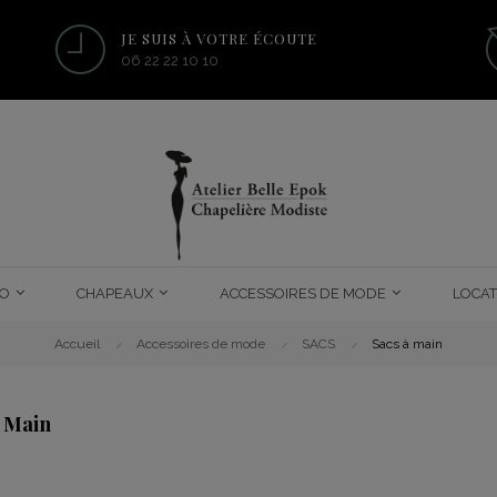
JE SUIS À VOTRE ÉCOUTE
06 22 22 10 10
O
CHAPEAUX
ACCESSOIRES DE MODE
LOCAT
Accueil
Accessoires de mode
SACS
Sacs à main
À Main