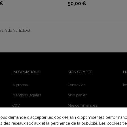
 €
50,00 €
Prix
 1-3 de 3 article(s)
INFORMATIONS
MON COMPTE
N
A propos
Connexion
In
Mentions légales
Mon panier
CGV
Mes commandes
Paiement sécurisé
Nous contacter
ous demande d'accepter les cookies afin d'optimiser les performanc
és des réseaux sociaux et la pertinence de la publicité. Les cookies tie
Atelier Belle Epok - En