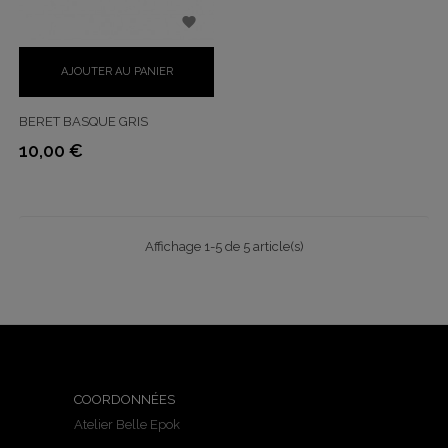

AJOUTER AU PANIER
BERET BASQUE GRIS
10,00 €
Prix
Affichage 1-5 de 5 article(s)
COORDONNÉES
Atelier Belle Epok