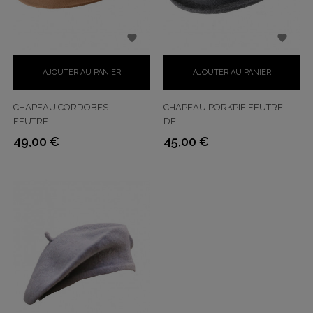


AJOUTER AU PANIER
AJOUTER AU PANIER
CHAPEAU CORDOBES
CHAPEAU PORKPIE FEUTRE
FEUTRE...
DE...
49,00 €
45,00 €
Prix
Prix