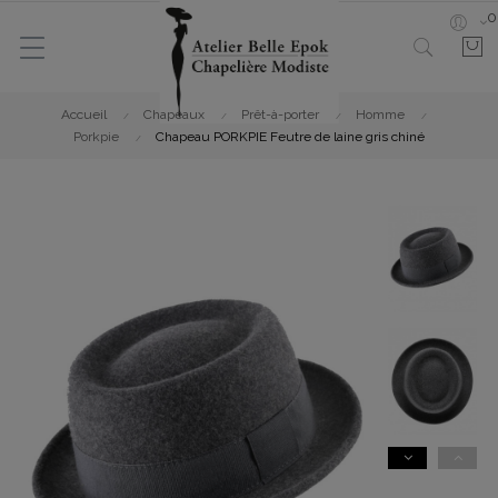
0
Accueil
Chapeaux
Prêt-à-porter
Homme
Porkpie
Chapeau PORKPIE Feutre de laine gris chiné