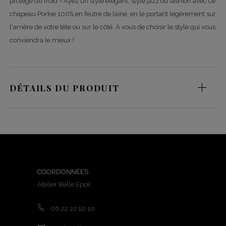
protège du froid ? Ayez un style élégant, style jazz ou fashion avec ce
chapeau Porkie 100% en feutre de laine, en le portant légèrement sur
l'arrière de votre tête ou sur le côté. A vous de choisir le style qui vous
conviendra le mieux !
DÉTAILS DU PRODUIT
COORDONNÉES
Atelier Belle Epok
06 22 22 10 10