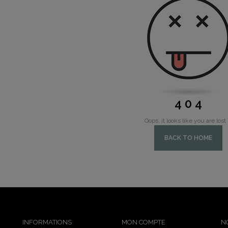
4 0 4
Oops, it looks like you are lost .
BACK TO HOME
INFORMATIONS
MON COMPTE
N