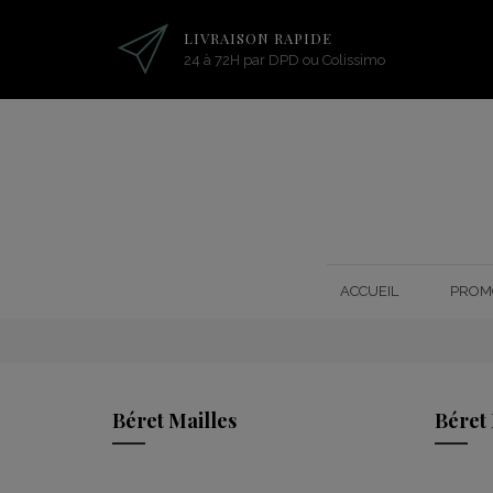
LIVRAISON RAPIDE
24 à 72H par DPD ou Colissimo
ACCUEIL
PROM
Béret Mailles
Béret 