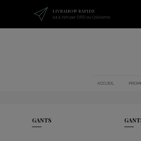
LIVRAISON RAPIDE
24 à 72H par DPD ou Colissimo
ACCUEIL
PROM
GANTS
GANT