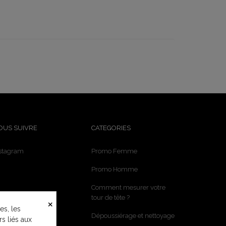
OUS SUIVRE
CATEGORIES
stagram
Promo Femme
Promo Homme
Comment mesurer votre
tour de tête ?
×
es, les
Dépoussiérage et nettoyage
rs liés aux