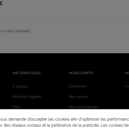
 €
 1-1 de 1 article(s)
INFORMATIONS
MON COMPTE
N
A propos
Connexion
In
Mentions légales
Mon panier
CGV
Mes commandes
Paiement sécurisé
Nous contacter
ous demande d'accepter les cookies afin d'optimiser les performanc
és des réseaux sociaux et la pertinence de la publicité. Les cookies tie
Atelier Belle Epok - En