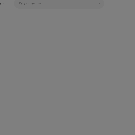

par:
Sélectionner