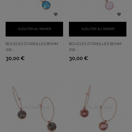


AJOUTER AU PANIER
AJOUTER AU PANIER
BOUCLES D'OREILLES BOHM
BOUCLES D'OREILLES BOHM
SW...
SW...
30,00 €
30,00 €
Prix
Prix