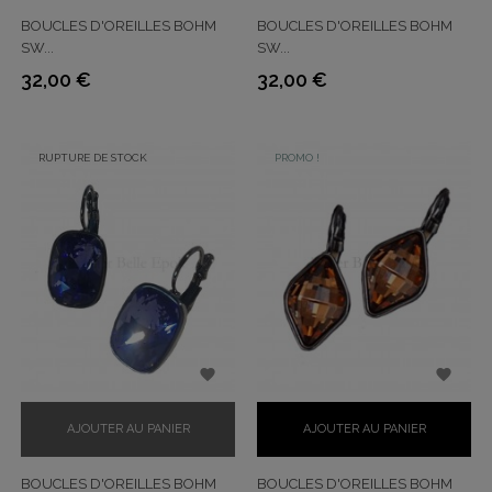
BOUCLES D'OREILLES BOHM
BOUCLES D'OREILLES BOHM
SW...
SW...
32,00 €
32,00 €
Prix
Prix
RUPTURE DE STOCK
PROMO !


AJOUTER AU PANIER
AJOUTER AU PANIER
BOUCLES D'OREILLES BOHM
BOUCLES D'OREILLES BOHM