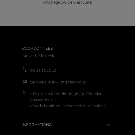
Affichage 1-8 de 8 article(s)
COORDONNÉES
Atelier Belle Epok
06 22 22 10 10
Service client - Contactez-nous
2 Rue de la République, 38230 Charvieu-
Chavagneux
(Pas de boutique - Vente web et sur salons)
INFORMATIONS
