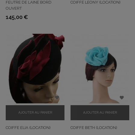
FEUTRE DE LAINE BORD
COIFFE LEONY (LOCATION)
OUVERT
145,00 €
Prix


AJOUTER AU PANIER
AJOUTER AU PANIER
COIFFE ELIA (LOCATION)
COIFFE BETH (LOCATION)