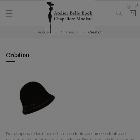
0
Accueil
Chapeaux
Création
Création
Des chapeaux, des bibis en tissus, en feutre de laine, en feutre de
poils, moulés sur forme ou à main levée. Des parures de tête uniques