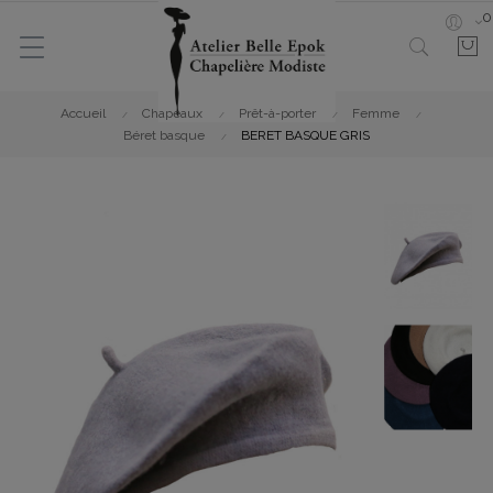
0
Accueil
Chapeaux
Prêt-à-porter
Femme
Béret basque
BERET BASQUE GRIS