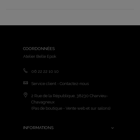
COORDONNÉES
Atelier Belle Epok
06 22 22 10 10
Service client - Contactez-nous
2 Rue de la République, 38230 Charvieu-
Chavagneux
(Pas de boutique - Vente web et sur salons)
INFORMATIONS
