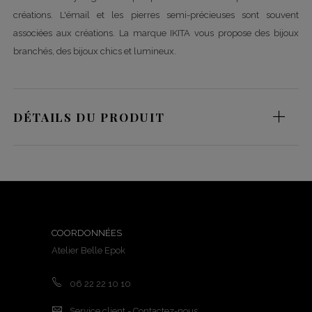
créations. L'émail et les pierres semi-précieuses sont souvent
associées aux créations. La marque IKITA vous propose des bijoux
branchés, des bijoux chics et lumineux.
DÉTAILS DU PRODUIT
COORDONNÉES
Atelier Belle Epok
06 22 22 10 10
Service client - Contactez-nous