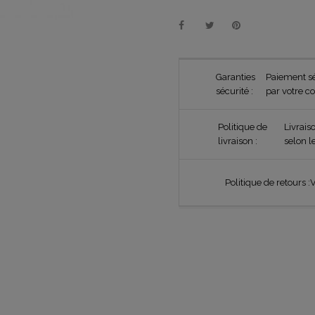
Garanties
Paiement sé
sécurité :
par votre c
Politique de
Livrais
livraison :
selon l
Politique de retours :
V