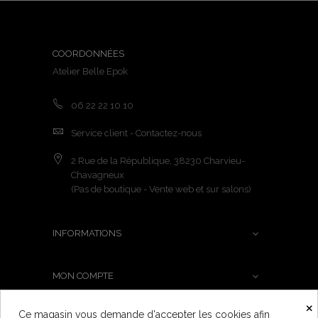
COORDONNÉES
Atelier Belle Epok
06 22 22 10 10
Service client - Contactez-nous
2 Rue de la République, 38230 Charvieu-
Chavagneux
(Pas de boutique - Vente web et sur salons)
INFORMATIONS

MON COMPTE

×
Ce magasin vous demande d'accepter les cookies afin