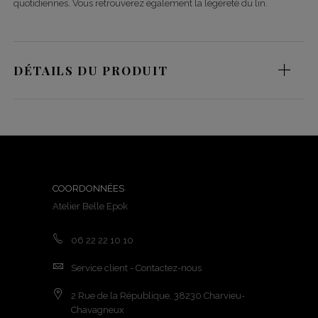
quotidiennes. Vous retrouverez également la légèreté du lin.
DÉTAILS DU PRODUIT
COORDONNÉES
Atelier Belle Epok
06 22 22 10 10
Service client - Contactez-nous
2 Rue de la République, 38230 Charvieu-
Chavagneux