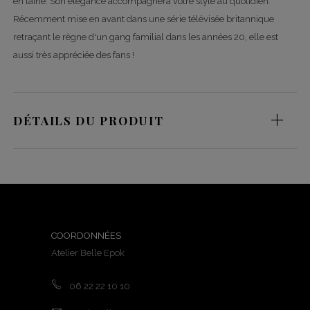
en laine. Son élégance accompagnera votre style au quotidien.
Récemment mise en avant dans une série télévisée britannique
retraçant le règne d'un gang familial dans les années 20, elle est
aussi très appréciée des fans !
DÉTAILS DU PRODUIT
COORDONNÉES
Atelier Belle Epok
06 22 22 10 10