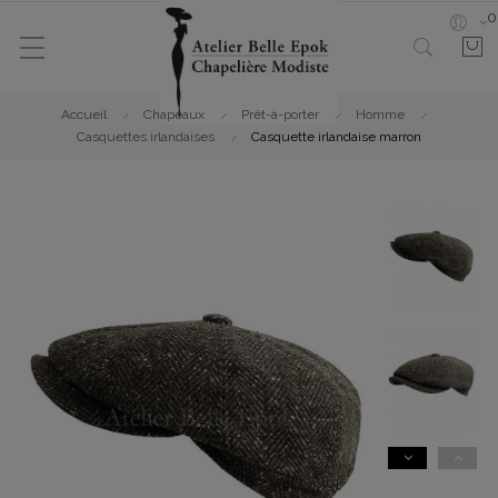
0
Accueil
Chapeaux
Prêt-à-porter
Homme
Casquettes irlandaises
Casquette irlandaise marron